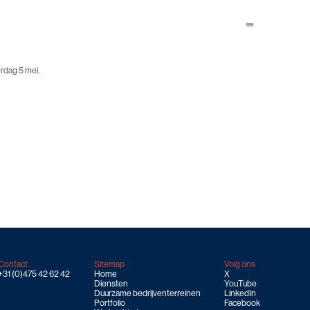
Menu
Close
rdag 5 mei.
Contact
Sitemap
Volg ons
+31 (0)475 42 62 42
Home
X
Diensten
YouTube
Duurzame bedrijventerreinen
LinkedIn
Portfolio
Facebook