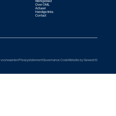
Werkgebied
Over OML
Actueel
Handige links
Contact
 voorwaarden
Privacystatement
Governance Code
Website by Gewest13