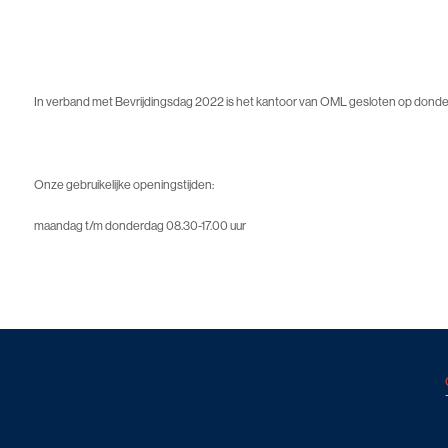
In verband met Bevrijdingsdag 2022 is het kantoor van OML gesloten op donde
Onze gebruikelijke openingstijden:
maandag t/m donderdag 08.30-17.00 uur