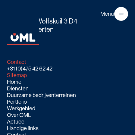
OML
Menu
Boven de Wolfskuil 3 D4
Close
6049 LX Herten
Route
Contact
+31 (0)475 42 62 42
Sitemap
Home
Diensten
Duurzame bedrijventerreinen
Portfolio
Werkgebied
Over OML
Actueel
Handige links
Contact