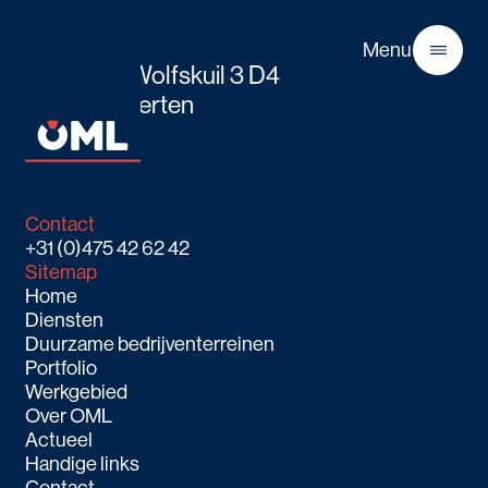
OML
Menu
Boven de Wolfskuil 3 D4
Close
6049 LX Herten
Route
Contact
+31 (0)475 42 62 42
Sitemap
Home
Diensten
Duurzame bedrijventerreinen
Portfolio
Werkgebied
Over OML
Actueel
Handige links
Contact