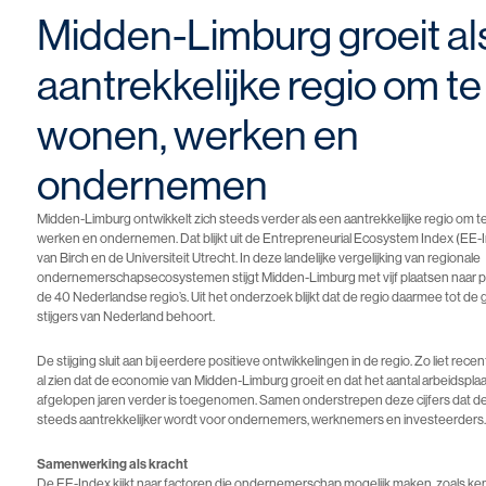
Midden-Limburg groeit al
aantrekkelijke regio om te
wonen, werken en
ondernemen
Midden-Limburg ontwikkelt zich steeds verder als een aantrekkelijke regio om 
werken en ondernemen. Dat blijkt uit de Entrepreneurial Ecosystem Index (EE
van Birch en de Universiteit Utrecht. In deze landelijke vergelijking van regionale
ondernemerschapsecosystemen stijgt Midden-Limburg met vijf plaatsen naar po
de 40 Nederlandse regio’s. Uit het onderzoek blijkt dat de regio daarmee tot de 
stijgers van Nederland behoort.
De stijging sluit aan bij eerdere positieve ontwikkelingen in de regio. Zo liet rec
al zien dat de economie van Midden-Limburg groeit en dat het aantal arbeidspla
afgelopen jaren verder is toegenomen. Samen onderstrepen deze cijfers dat de
steeds aantrekkelijker wordt voor ondernemers, werknemers en investeerders
Samenwerking als kracht
De EE-Index kijkt naar factoren die ondernemerschap mogelijk maken, zoals kenn