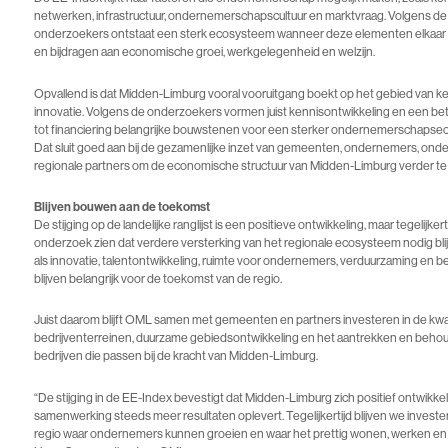
netwerken, infrastructuur, ondernemerschapscultuur en marktvraag. Volgens de
onderzoekers ontstaat een sterk ecosysteem wanneer deze elementen elkaar
en bijdragen aan economische groei, werkgelegenheid en welzijn.
Opvallend is dat Midden-Limburg vooral vooruitgang boekt op het gebied van k
innovatie. Volgens de onderzoekers vormen juist kennisontwikkeling en een b
tot financiering belangrijke bouwstenen voor een sterker ondernemerschaps
Dat sluit goed aan bij de gezamenlijke inzet van gemeenten, ondernemers, onde
regionale partners om de economische structuur van Midden-Limburg verder te
Blijven bouwen aan de toekomst
De stijging op de landelijke ranglijst is een positieve ontwikkeling, maar tegelijkerti
onderzoek zien dat verdere versterking van het regionale ecosysteem nodig blij
als innovatie, talentontwikkeling, ruimte voor ondernemers, verduurzaming en b
blijven belangrijk voor de toekomst van de regio.
Juist daarom blijft OML samen met gemeenten en partners investeren in de kwal
bedrijventerreinen, duurzame gebiedsontwikkeling en het aantrekken en beho
bedrijven die passen bij de kracht van Midden-Limburg.
“De stijging in de EE-Index bevestigt dat Midden-Limburg zich positief ontwikkel
samenwerking steeds meer resultaten oplevert. Tegelijkertijd blijven we investe
regio waar ondernemers kunnen groeien en waar het prettig wonen, werken en l