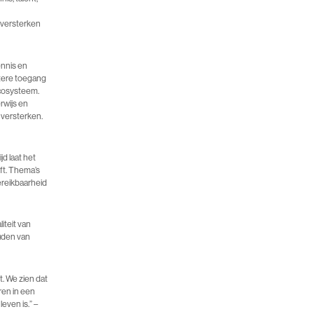
 versterken
ennis en
etere toegang
ecosysteem.
rwijs en
 versterken.
jd laat het
ft. Thema’s
ereikbaarheid
iteit van
uden van
t. We zien dat
ren in een
even is.” –