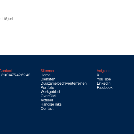
, 18 juni
Contact
Sitemap
Volg ons
+31 (0)475 42 62 42
Home
X
Diensten
YouTube
Duurzame bedrijventerreinen
LinkedIn
Portfolio
Facebook
Werkgebied
Over OML
Actueel
Handige links
Contact