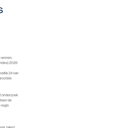
s
te wonen,
-Index) 2026
sitie 24 van
grootste
ent onderzoek
atsen de
 regio
.
is, talent,