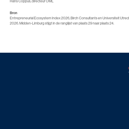
Hans Coppus, directeur OML
Bron
Entrepreneurial Ecosystem Index 2026, Birch Consultants en Universiteit Utrecht
2026. Midden-Limburg stijgt in de ranglijst van plaats 29 naar plaats 24.