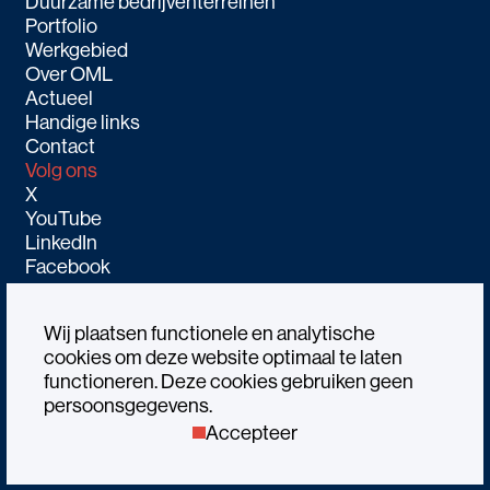
Duurzame bedrijventerreinen
Portfolio
Werkgebied
Over OML
Actueel
Handige links
Contact
Volg ons
X
YouTube
LinkedIn
Facebook
Wij plaatsen functionele en analytische
cookies om deze website optimaal te laten
functioneren. Deze cookies gebruiken geen
Alle rechtenvoorbehouden OML © 2026
persoonsgegevens.
Algemene voorwaarden
Privacystatement
Accepteer
Governance Code
Website by Gewest13