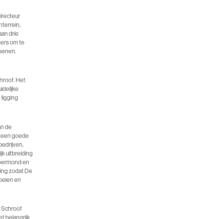
irecteur
terrein,
aan drie
mers om te
openen.
hroof. Het
idelijke
ligging
an de
s een goede
bedrijven,
k uitbreiding
Roermond en
ling zodat De
roeien en
e Schroof
t belangrijk