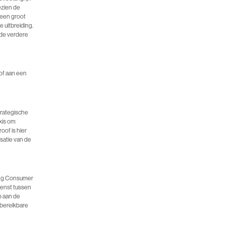
ezien de
 een groot
 uitbreiding.
 de verdere
oof aan een
trategische
xis om
oof is hier
satie van de
ing Consumer
renst tussen
p aan de
 bereikbare