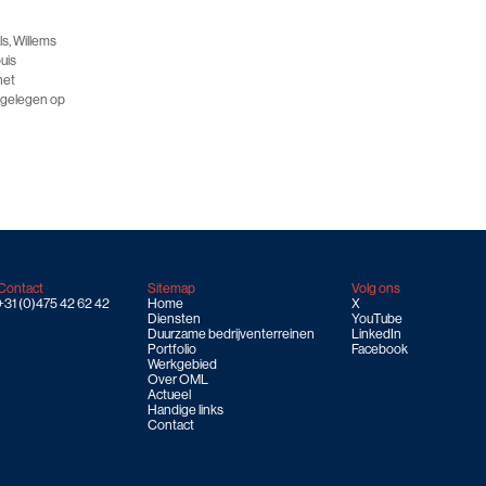
ls, Willems
ouis
het
 gelegen op
Contact
Sitemap
Volg ons
+31 (0)475 42 62 42
Home
X
Diensten
YouTube
Duurzame bedrijventerreinen
LinkedIn
Portfolio
Facebook
Werkgebied
Over OML
Actueel
Handige links
Contact