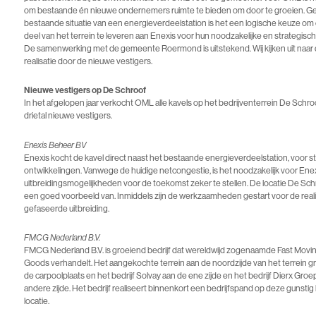
om bestaande én nieuwe ondernemers ruimte te bieden om door te groeien. G
bestaande situatie van een energieverdeelstation is het een logische keuze om
deel van het terrein te leveren aan Enexis voor hun noodzakelijke en strategische
De samenwerking met de gemeente Roermond is uitstekend. Wij kijken uit naar
realisatie door de nieuwe vestigers.
Nieuwe vestigers op De Schroof
In het afgelopen jaar verkocht OML alle kavels op het bedrijventerrein De Schr
drietal nieuwe vestigers.
Enexis Beheer BV
Enexis kocht de kavel direct naast het bestaande energieverdeelstation, voor s
ontwikkelingen. Vanwege de huidige netcongestie, is het noodzakelijk voor Ene
uitbreidingsmogelijkheden voor de toekomst zeker te stellen. De locatie De Schr
een goed voorbeeld van. Inmiddels zijn de werkzaamheden gestart voor de reali
gefaseerde uitbreiding.
FMCG Nederland B.V.
FMCG Nederland B.V. is groeiend bedrijf dat wereldwijd zogenaamde Fast Mov
Goods verhandelt. Het aangekochte terrein aan de noordzijde van het terrein g
de carpoolplaats en het bedrijf Solvay aan de ene zijde en het bedrijf Dierx Groe
andere zijde. Het bedrijf realiseert binnenkort een bedrijfspand op deze gunstig
locatie.