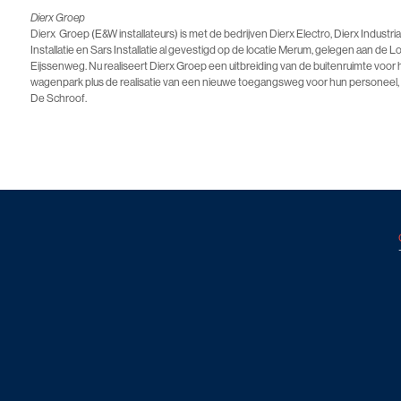
Dierx Groep
Dierx Groep (E&W installateurs) is met de bedrijven Dierx Electro, Dierx Industria
Installatie en Sars Installatie al gevestigd op de locatie Merum, gelegen aan de L
Eijssenweg. Nu realiseert Dierx Groep een uitbreiding van de buitenruimte voor 
wagenpark plus de realisatie van een nieuwe toegangsweg voor hun personeel,
De Schroof.