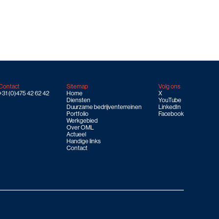
Contact
Sitemap
Volg ons
+31 (0)475 42 62 42
Home
X
Diensten
YouTube
Duurzame bedrijventerreinen
LinkedIn
Portfolio
Facebook
Werkgebied
Over OML
Actueel
Handige links
Contact