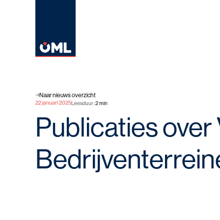
Naar nieuws overzicht
22 januari 2025
Leesduur
:
2
min
Publicaties ove
Bedrijventerrei