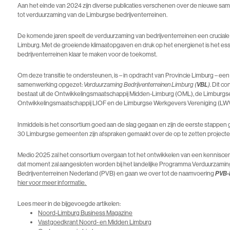
Aan het einde van 2024 zijn diverse publicaties verschenen over de nieuwe s
tot verduurzaming van de Limburgse bedrijventerreinen.
De komende jaren speelt de verduurzaming van bedrijventerreinen een cruciale r
Limburg. Met de groeiende klimaatopgaven en druk op het energienet is het ess
bedrijventerreinen klaar te maken voor de toekomst.
Om deze transitie te ondersteunen, is – in opdracht van Provincie Limburg – een
samenwerking opgezet:
VBL
Dit co
Verduurzaming Bedrijventerreinen Limburg (
).
bestaat uit de Ontwikkelingsmaatschappij Midden-Limburg (OML), de Limburgs
Ontwikkelingsmaatschappij LIOF en de Limburgse Werkgevers Vereniging (LWV
Inmiddels is het consortium goed aan de slag gegaan en zijn de eerste stappen 
30 Limburgse gemeenten zijn afspraken gemaakt over de op te zetten projecte
Medio 2025 zal het consortium overgaan tot het ontwikkelen van een kennisce
dat moment zal aangesloten worden bij het landelijke Programma Verduurzamin
Bedrijventerreinen Nederland (PVB) en gaan we over tot de naamvoering
PVB-
hier voor meer informatie.
Lees meer in de bijgevoegde artikelen:
Noord-Limburg Business Magazine
Vastgoedkrant Noord- en Midden Limburg