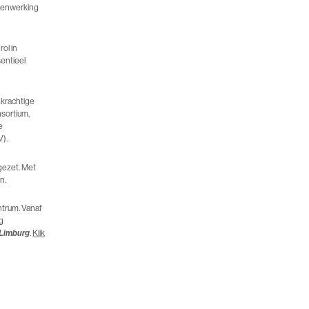
amenwerking
ol in
entieel
 krachtige
nsortium,
e
).
gezet. Met
n.
ntrum. Vanaf
g
Limburg
.
Klik