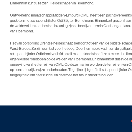
Binnenkort kunt u ze zien: Heideschapen in Roermond.
Ontwikkelingsmaatschappij Midden-Limburg (OML) heeft een pachtovereenk
gesloten met schapendrijfster Odi Stigter-Bemelmans. Binnenkort grazen haa
de weidevelden rondom het in aanleg zijnde bedrijventerrein Oosttangent aan 
van Roermond.
Het van oorsprong Drentse heideschaap behoort tot één van de oudste schap
West-Europa. Ze zijn een lust voor het oog. Door hun mooie vacht en de guitige b
schapendrijfster Odi direct verliefd op dit ras. Inmiddels heeft ze al meer dan tien
eigen kudde rondlopen op de weiden van Roermond. En binnenkort dus in de di
omgeving van het terrein van OML. Op deze manier worden de terreinen van 
op een natuurlijke wijze onderhouden. Tegelijkertijd geeft dit schapendrijfster O
mogelijkheid om haar kudde, en daarmee het ras, in stand te houden.