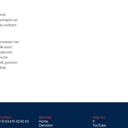
omst
r schapen op
de oostkant
enrassen van
lik werd
 jaar een
recte
OML goed en
di de
Contact
Sitemap
Volg ons
+31 (0)475 42 62 42
Home
X
Diensten
YouTube