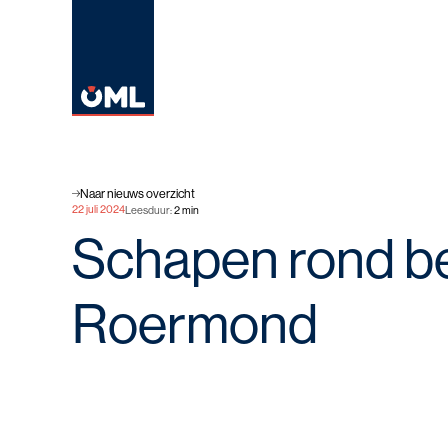
Naar nieuws overzicht
22 juli 2024
Leesduur
:
2
min
Schapen rond be
Roermond