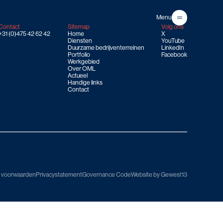
Menu
Close
Contact
Sitemap
Volg ons
+31 (0)475 42 62 42
Home
X
Diensten
YouTube
Duurzame bedrijventerreinen
LinkedIn
Portfolio
Facebook
Werkgebied
Over OML
Actueel
Handige links
Contact
 voorwaarden
Privacystatement
Governance Code
Website by Gewest13