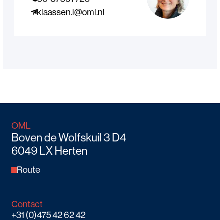
klaassen.l@oml.nl
OML
Boven de Wolfskuil 3 D4
6049 LX Herten
Route
Contact
+31 (0)475 42 62 42