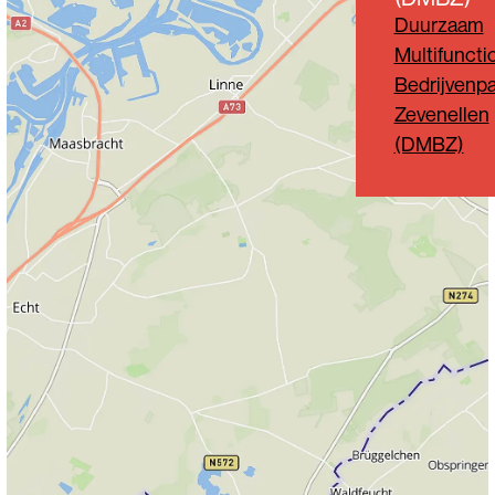
Duurzaam
Multifuncti
Bedrijvenpa
Zevenellen
(DMBZ)