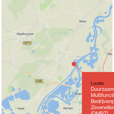
Locatie
Duurzaam
Multifunct
Bedrijven
Zevenelle
(DMBZ)