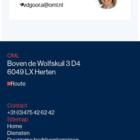
vdgoor.a@oml.nl
OML
Boven de Wolfskuil 3 D4
6049 LX Herten
Route
Contact
+31 (0)475 42 62 42
Sitemap
Home
Diensten
Duurzame bedrijventerreinen